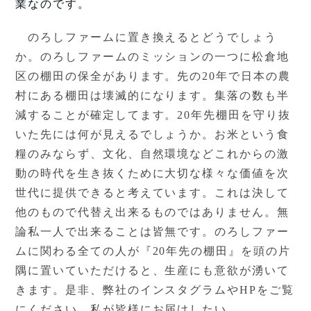
業なのです。
のろしファームに置き換えるとどうでしょう
か。のろしファームのミッションの一つに松倉地
区の棚田の保全があります。先の
20年で日本の農
村にある棚田は壊滅的になります。集落の数も半
減することが確定してます。20年先棚田を守り抜
いた先には何が見えるでしょうか。お米という食
糧のみならず、文化、自然環境などこれからの激
動の時代を生き抜くために大切な様々な価値を次
世代に提供できると考えています。これは決して
他のもので代替え出来るものではありません。無
論私一人で出来ることは皆無です。のろしファー
ムに関わる全ての人が『20年先の棚田』を頭の片
隅に置いていただけると、生産にも意欲が湧いて
きます。是非、弊社のインスタグラムやHPをご覧
にください。私が皆様にお届けしたい