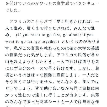
を開けているのがやっとの疲労感でバタンキュー
でした。
アフリカのことわざで「
早く行きたければ、一
人で進め。遠くまで行きたければ、みんなで進
め」（
if you want to go fast, go alone; if you
want to go far, go together）というものがありま
す。私がこの言葉を教わったのは確か大学の英語
の授業だった気がします。アフリカの民俗が谷や
山を超えようとしたとき、一人で行けば周りを気
にせず自分のペースで早く行けます。しかし、越
境というのは様々な困難に直面します。一人だと
そう遠くには行けません。そんなとき、集団では
どうでしょう。皆で助け合いながら同じ目標に向
かって進むので遠くに行くことが出来ます。集落
のみんなで張った防草シートも一人では無理な作