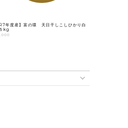
R7年度産】富の環 天日干しこしひかり白
５kg
,000