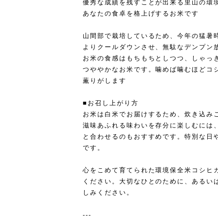
優秀な成績を残すことが出来る里山の環
あなたの食卓を格上げするお米です
山間部で栽培しているため、今年の猛暑
よりクールダウンさせ、無駄なデンプン
お米の食感はもちもちとしつつ、しゃっ
つややかなお米です。噛めば噛むほどコ
薫りがします
■お召し上がり方
お米は白米でお届けするため、炊き込み
滋味あふれる味わいを存分に楽しむには
と合わせるのもおすすめです。特別な日
です。
心をこめて育てられた環境保全米コシヒ
ください。大切なひとのために、あるい
しみください。
‐‐‐