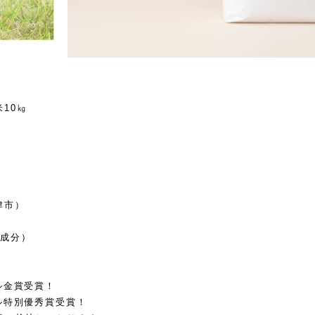
10㎏
津市）
４成分）
ル金賞受賞！
ル特別優秀賞受賞！