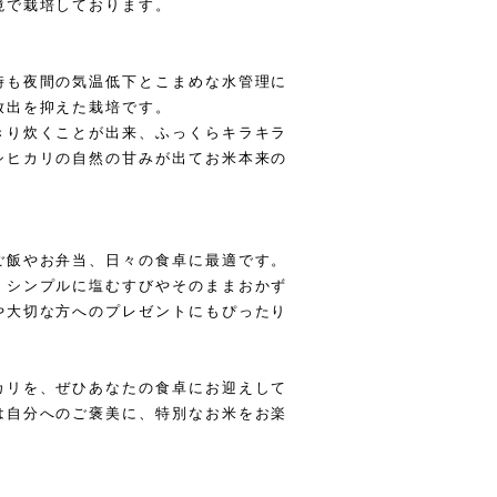
境で栽培しております。
時も夜間の気温低下とこまめな水管理に
放出を抑えた栽培です。
きり炊くことが出来、ふっくらキラキラ
シヒカリの自然の甘みが出てお米本来の
ご飯やお弁当、日々の食卓に最適です。
、シンプルに塩むすびやそのままおかず
や大切な方へのプレゼントにもぴったり
カリを、ぜひあなたの食卓にお迎えして
は自分へのご褒美に、特別なお米をお楽