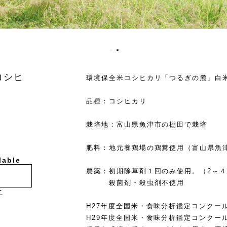
コシヒ
環境保全米コシヒカリ「つるぎの麓」白米
品種：コシヒカリ
栽培地：富山県魚津市の棚田で栽培
肥料：地元養鶏場の鶏糞使用（富山県魚
lable
農薬：初期除草剤１回のみ使用。（2～
殺菌剤・殺虫剤不使用
け
H27年度全国米・食味分析鑑定コンクー
H29年度全国米・食味分析鑑定コンクー