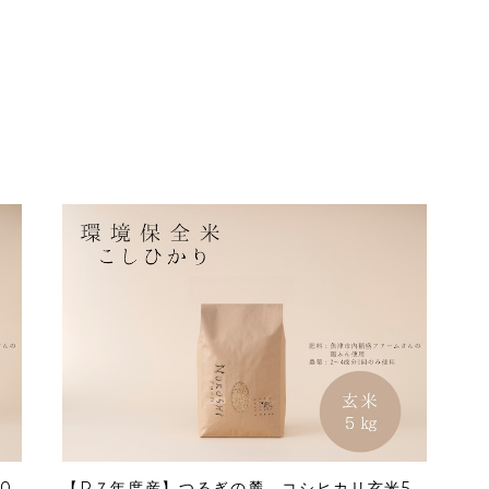
0
【R７年度産】つるぎの麓 コシヒカリ玄米5